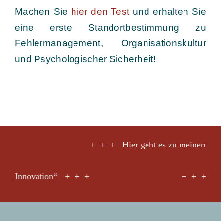
Machen Sie
hier den Test
und erhalten Sie
eine erste Standortbestimmung zu
Fehlermanagement, Organisationskultur
und Psychologischer Sicherheit!
+ +
+ + +
Hier geht es zu meinem Podcast über
novation“
+ + +
+ + +
Hier geht