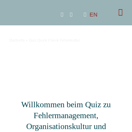
Zum
Inhalt
EN
springen
Startseite
»
Quiz Quick Check Fehlerkultur
Willkommen beim Quiz zu
Fehlermanagement,
Organisationskultur und